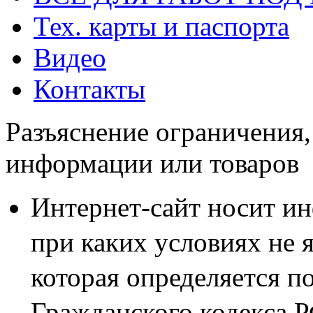
Тех. карты и паспорта
Видео
Контакты
Разъяснение ограничения,
Бандажные систем
информации или товаров
Сектор Энерго
>
Продукция
>
Бандажные систем
Интернет-сайт носит и
Бандажные системы незам
при каких условиях не 
промышленности и исполь
которая определяется п
1. КОММУНАЛЬНОМ
Гражданского кодекса 