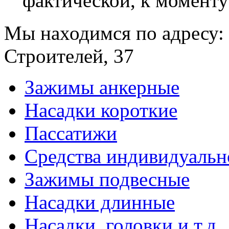
фактической, к моменту
- крепление пыльников
- крепление шлангов и 
Мы находимся по адресу: 
Строителей, 37
3. ТЕЛЕКОММУНИК
Зажимы анкерные
- крепление антенн
Насадки короткие
- крепление кабелей
Пассатижи
4. НАРОДНОМ ХОЗ
Средства индивидуаль
Зажимы подвесные
- крепление труб ирри
Насадки длинные
систем
Насадки, головки и т.д.