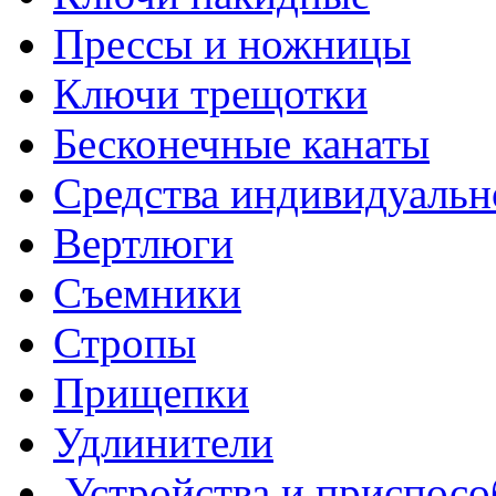
Для крепления крюков и 
Прессы и ножницы
ВЛИ используется лента 
Ключи трещотки
скрепки А200 либо бугеля
Бесконечные канаты
стальной бандажной лент
Средства индивидуальн
осуществляется инструме
Вертлюги
Съемники
Стропы
Подробнее
Прищепки
Удлинители
Устройства и приспосо