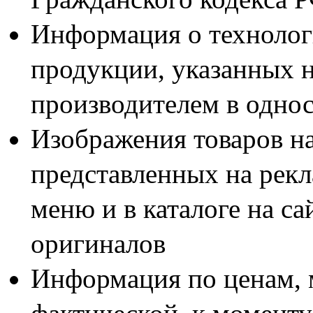
МУНИЦИПАЛЬНОМ 
Информация о технолог
продукции, указанных н
- для крепления светоф
производителем в одно
- для крепления указат
- для крепления шкафо
Изображения товаров н
связи
представленных на рекл
- для крепления теплои
меню и в каталоге на са
оригиналов
2. АВТОМОБИЛЕСТ
Информация по ценам, 
- крепление датчиков и