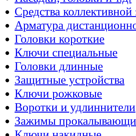
- крепление огражден
Средства коллективной
комплекса
Арматура дистанционно
5. ЭНЕРГЕТИКЕ
Головки короткие
Ключи специальные
- крепление крюков ба
Головки длинные
воздушных линий элект
Защитные устройства
- крепление линейной а
Ключи рожковые
ВЛИ с СИП
Воротки и удлиннители
- крепление кабельных
Зажимы прокалывающие
зажимов при строител
Ключи накидные