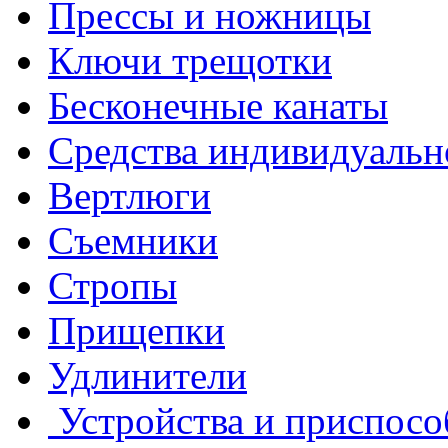
Прессы и ножницы
Степень защиты корпуса
Ключи трещотки
Диапазон рабочих темпе
Бесконечные канаты
Относительная влажнос
Средства индивидуальн
Режим работы корпуса
Вертлюги
Срок службы корпуса не
Съемники
Габаритные размеры ко
Стропы
Материал корпусов не 
Прищепки
КОРПУС БЛОКА ИЗМ
Удлинители
ПОЗВОЛЯЕТ КОМПЛЕ
Устройства и приспосо