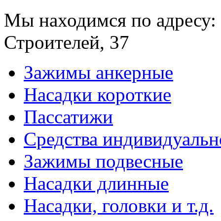
при прикосновении к т
Мы находимся по адресу: 
повреждения изоляции.
Строителей, 37
Диапазон рабочих темпе
Относительная влажнос
Зажимы анкерные
Срок службы корпуса не
Насадки короткие
Пассатижи
КОРПУС ПОЗВОЛЯЕТ
Средства индивидуаль
- однофазным счетчико
Зажимы подвесные
включения;
Насадки длинные
- автоматическими вык
Насадки, головки и т.д.