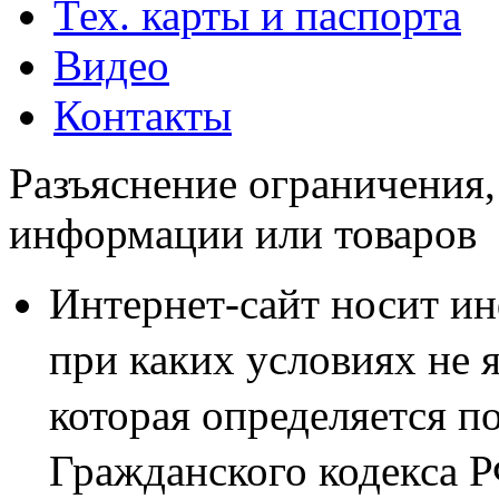
Тех. карты и паспорта
Видео
Контакты
Разъяснение ограничения,
Корпуса и комплек
информации или товаров
Сектор Энерго
>
Продукция
>
Корпуса и компле
Интернет-сайт носит и
КОРПУС ЗАЩИТЫ 
при каких условиях не 
ЭЛЕКТРИЧЕСКОГО С
которая определяется п
Гражданского кодекса 