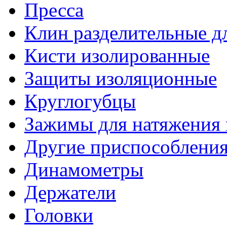
Презентация декоративные панели MZZ MZG.p
Пресса
Сезонные испытания корпусов из SMC с засыпк
SMC.pdf
Клин разделительные 
Кисти изолированные
Защиты изоляционные
Круглогубцы
Зажимы для натяжения
Другие приспособлени
Динамометры
Держатели
Головки