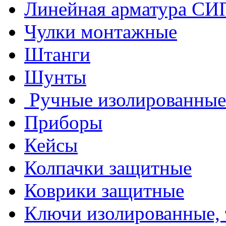
Линейная арматура СИ
- трехфазным счетчико
Чулки монтажные
включения;
Штанги
- отделителем или разъ
Шунты
- автоматическими вык
Ручные изолированные
необходимости УЗО;
Приборы
- пломбирующими устр
Кейсы
доступ к приборам учет
Колпачки защитные
Подробнее
Коврики защитные
Ключи изолированные,
Гильзы SECTOR ENERGO.pdf
В