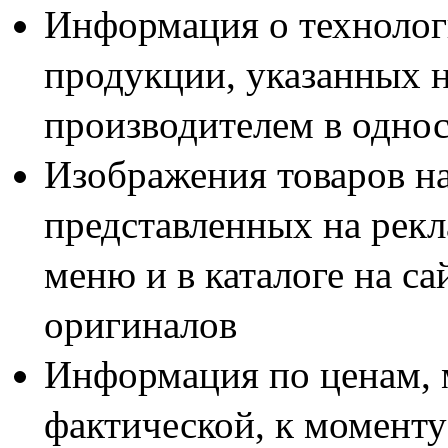
ОПИСАНИЕ И РАБОТ
Информация о технолог
продукции, указанных н
НАЗНАЧЕНИЕ КОРПУС
производителем в одно
Корпус предназначен д
Изображения товаров н
счетчиков, автоматичес
представленных на рекл
защитного отключения 
меню и в каталоге на са
атмосферных воздейств
доступа потребителей к
оригиналов
В случае комплектации
Информация по ценам, 
защита от пожара и по
фактической, к моменту