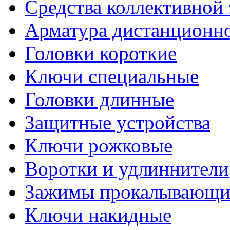
необходимости УЗО;
Средства коллективной
- пломбирующими устр
Арматура дистанционно
доступ к приборам учет
Головки короткие
- электронными и меха
Ключи специальные
Головки длинные
КОРПУС ЗАЩИТЫ Д
Защитные устройства
ЭЛЕКТРИЧЕСКОГО С
Ключи рожковые
Воротки и удлиннители
Зажимы прокалывающие
ТЕХНИЧЕСКИЕ ХАРА
Ключи накидные