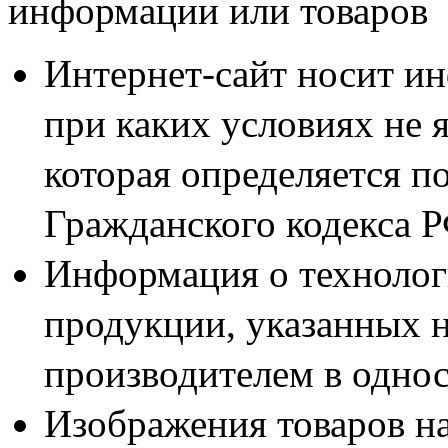
информации или товаров
Сектор Энерго
>
Продукция
>
Пассатижы, плоско
Интернет-сайт носит и
Наша компания предлагает
при каких условиях не 
Пассатижы, плоскогубцы, 
которая определяется п
Узнать о наличии и ассор
Гражданского кодекса 
номерам:
Информация о технолог
8 (8452) 41-14-19
продукции, указанных н
производителем в одно
8 (8452) 41-14-20
Изображения товаров н