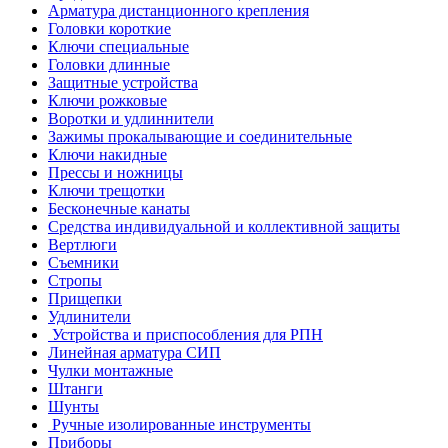
Арматура дистанционного крепления
Головки короткие
Ключи специальные
Головки длинные
Защитные устройства
Ключи рожковые
Воротки и удлиннители
Зажимы прокалывающие и соединительные
Ключи накидные
Прессы и ножницы
Ключи трещотки
Бесконечные канаты
Средства индивидуальной и коллективной защиты
Вертлюги
Съемники
Стропы
Прищепки
Удлинители
Устройства и приспособления для РПН
Линейная арматура СИП
Чулки монтажные
Штанги
Шунты
Ручные изолированные инструменты
Приборы