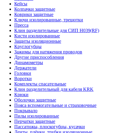
Кейсы
Колпачки защитные
Коврики защитные
Ключи изолированные, трещотки
Пресса
Клин разделительные для СИП Н039(RF)
Кисти изолированные
Защиты изоляционные
Круглогубцы
Зажимы для натяжения проводов
Другие приспособления
Динамометры
Держатели
Головки
Воротки
Комплекты спасательные
Клин разделительный для кабеля KRK
Крюки
Оболочки защитные
Пояса вспомогательные и страховочные
Покрывало
Пилы изолированные
Перчатки защитные
Пассатижы, плоскогубцы, кусачки
Ленты, плёнки, трубки изоляционные