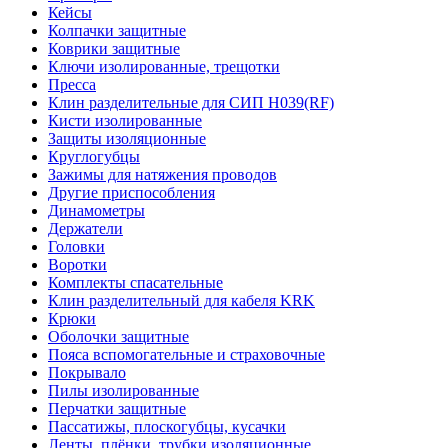
Кейсы
Колпачки защитные
Коврики защитные
Ключи изолированные, трещотки
Пресса
Клин разделительные для СИП Н039(RF)
Кисти изолированные
Защиты изоляционные
Круглогубцы
Зажимы для натяжения проводов
Другие приспособления
Динамометры
Держатели
Головки
Воротки
Комплекты спасательные
Клин разделительный для кабеля KRK
Крюки
Оболочки защитные
Пояса вспомогательные и страховочные
Покрывало
Пилы изолированные
Перчатки защитные
Пассатижы, плоскогубцы, кусачки
Ленты, плёнки, трубки изоляционные