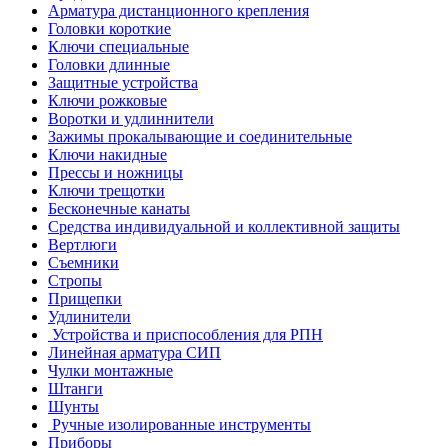
Арматура дистанционного крепления
Головки короткие
Ключи специальные
Головки длинные
Защитные устройства
Ключи рожковые
Воротки и удлиннители
Зажимы прокалывающие и соединительные
Ключи накидные
Прессы и ножницы
Ключи трещотки
Бесконечные канаты
Средства индивидуальной и коллективной защиты
Вертлюги
Съемники
Стропы
Прищепки
Удлинители
Устройства и приспособления для РПН
Линейная арматура СИП
Чулки монтажные
Штанги
Шунты
Ручные изолированные инструменты
Приборы