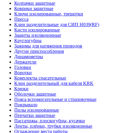
Колпачки защитные
Коврики защитные
Ключи изолированные, трещотки
Пресса
Клин разделительные для СИП Н039(RF)
Кисти изолированные
Защиты изоляционные
Круглогубцы
Зажимы для натяжения проводов
Другие приспособления
Динамометры
Держатели
Головки
Воротки
Комплекты спасательные
Клин разделительный для кабеля KRK
Крюки
Оболочки защитные
Пояса вспомогательные и страховочные
Покрывало
Пилы изолированные
Перчатки защитные
Пассатижы, плоскогубцы, кусачки
Ленты, плёнки, трубки изоляционные
Ограждение места работы