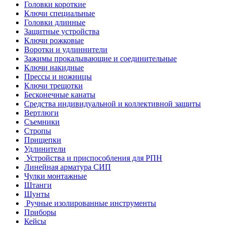
Головки короткие
Ключи специальные
Головки длинные
Защитные устройства
Ключи рожковые
Воротки и удлиннители
Зажимы прокалывающие и соединительные
Ключи накидные
Прессы и ножницы
Ключи трещотки
Бесконечные канаты
Средства индивидуальной и коллективной защиты
Вертлюги
Съемники
Стропы
Прищепки
Удлинители
Устройства и приспособления для РПН
Линейная арматура СИП
Чулки монтажные
Штанги
Шунты
Ручные изолированные инструменты
Приборы
Кейсы