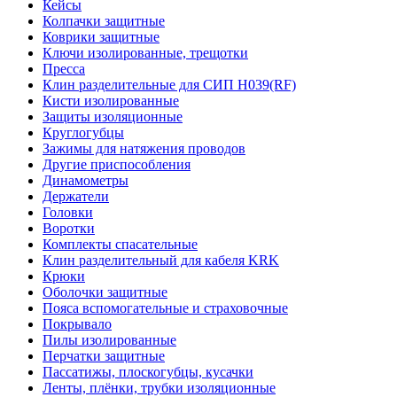
Кейсы
Колпачки защитные
Коврики защитные
Ключи изолированные, трещотки
Пресса
Клин разделительные для СИП Н039(RF)
Кисти изолированные
Защиты изоляционные
Круглогубцы
Зажимы для натяжения проводов
Другие приспособления
Динамометры
Держатели
Головки
Воротки
Комплекты спасательные
Клин разделительный для кабеля KRK
Крюки
Оболочки защитные
Пояса вспомогательные и страховочные
Покрывало
Пилы изолированные
Перчатки защитные
Пассатижы, плоскогубцы, кусачки
Ленты, плёнки, трубки изоляционные