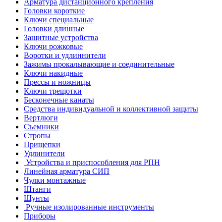
Арматура дистанционного крепления
Головки короткие
Ключи специальные
Головки длинные
Защитные устройства
Ключи рожковые
Воротки и удлиннители
Зажимы прокалывающие и соединительные
Ключи накидные
Прессы и ножницы
Ключи трещотки
Бесконечные канаты
Средства индивидуальной и коллективной защиты
Вертлюги
Съемники
Стропы
Прищепки
Удлинители
Устройства и приспособления для РПН
Линейная арматура СИП
Чулки монтажные
Штанги
Шунты
Ручные изолированные инструменты
Приборы