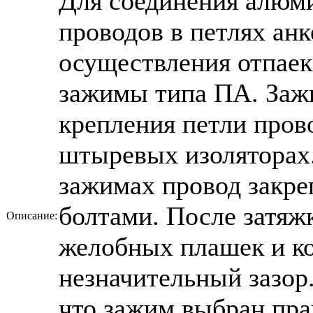
Для соединения алюм
проводов в петлях ан
осуществления отпае
зажимы типа ПА. Заж
крепления петли пров
штыревых изоляторах
зажимах провод закре
болтами. После затяж
Описание:
желобных плашек и ко
незначительный зазор
что зажим выбран пра