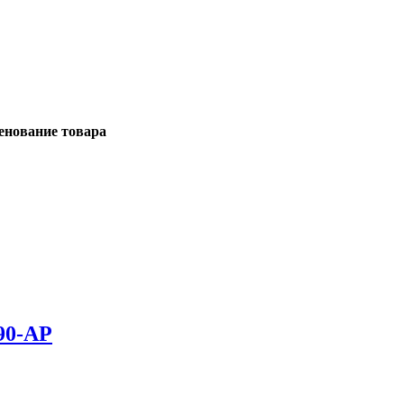
енование товара
90-АР