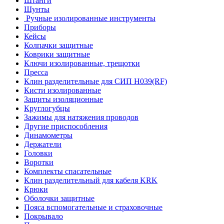
Штанги
Шунты
Ручные изолированные инструменты
Приборы
Кейсы
Колпачки защитные
Коврики защитные
Ключи изолированные, трещотки
Пресса
Клин разделительные для СИП Н039(RF)
Кисти изолированные
Защиты изоляционные
Круглогубцы
Зажимы для натяжения проводов
Другие приспособления
Динамометры
Держатели
Головки
Воротки
Комплекты спасательные
Клин разделительный для кабеля KRK
Крюки
Оболочки защитные
Пояса вспомогательные и страховочные
Покрывало