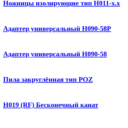
Ножницы изолирующие тип Н011-х.х
Адаптер универсальный H090-58Р
Адаптер универсальный H090-58
Пила закруглённая тип POZ
H019 (RF) Бесконечный канат