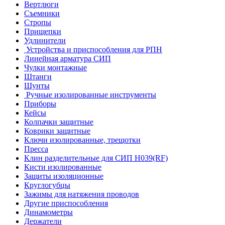
Вертлюги
Съемники
Стропы
Прищепки
Удлинители
Устройства и приспособления для РПН
Линейная арматура СИП
Чулки монтажные
Штанги
Шунты
Ручные изолированные инструменты
Приборы
Кейсы
Колпачки защитные
Коврики защитные
Ключи изолированные, трещотки
Пресса
Клин разделительные для СИП Н039(RF)
Кисти изолированные
Защиты изоляционные
Круглогубцы
Зажимы для натяжения проводов
Другие приспособления
Динамометры
Держатели