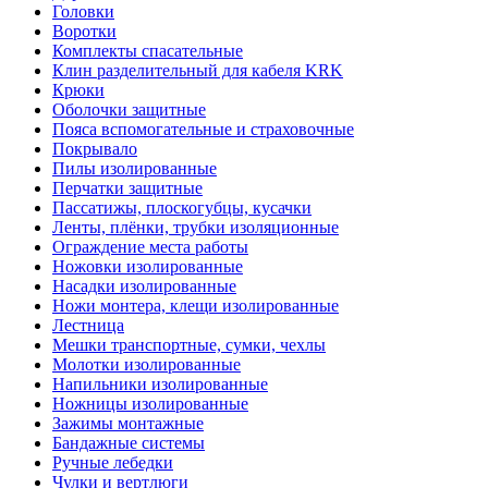
Головки
Воротки
Комплекты спасательные
Клин разделительный для кабеля KRK
Крюки
Оболочки защитные
Пояса вспомогательные и страховочные
Покрывало
Пилы изолированные
Перчатки защитные
Пассатижы, плоскогубцы, кусачки
Ленты, плёнки, трубки изоляционные
Ограждение места работы
Ножовки изолированные
Насадки изолированные
Ножи монтера, клещи изолированные
Лестница
Мешки транспортные, сумки, чехлы
Молотки изолированные
Напильники изолированные
Ножницы изолированные
Зажимы монтажные
Бандажные системы
Ручные лебедки
Чулки и вертлюги