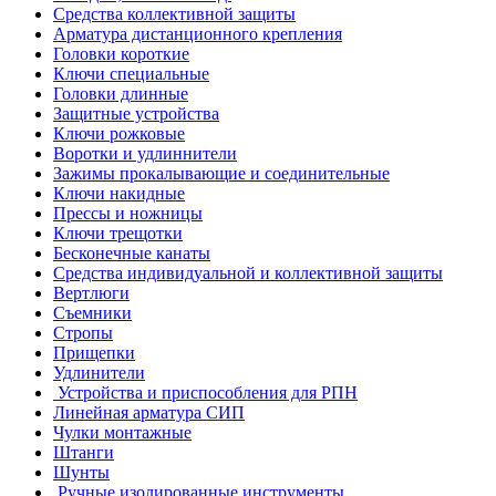
Средства коллективной защиты
Арматура дистанционного крепления
Головки короткие
Ключи специальные
Головки длинные
Защитные устройства
Ключи рожковые
Воротки и удлиннители
Зажимы прокалывающие и соединительные
Ключи накидные
Прессы и ножницы
Ключи трещотки
Бесконечные канаты
Средства индивидуальной и коллективной защиты
Вертлюги
Съемники
Стропы
Прищепки
Удлинители
Устройства и приспособления для РПН
Линейная арматура СИП
Чулки монтажные
Штанги
Шунты
Ручные изолированные инструменты