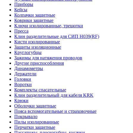
Приборы
Кейсы
Колпачки защитные
Коврики защитные
Ключи изолированные, трещотки
Пресса
Клин разделительные для СИП Н039(RF)
Кисти изолированные
Защиты изоляционные
Круглогубцы
Зажимы для натяжения проводов
Другие приспособления
Динамометры
Держатели
Головки
Воротки
Комплекты спасательные
Клин разделительный для кабеля KRK
Крюки
Оболочки защитные
Пояса вспомогательные и страховочные
Покрывало
Пилы изолированные
Перчатки защитные
Пассатижы, плоскогубцы, кусачки