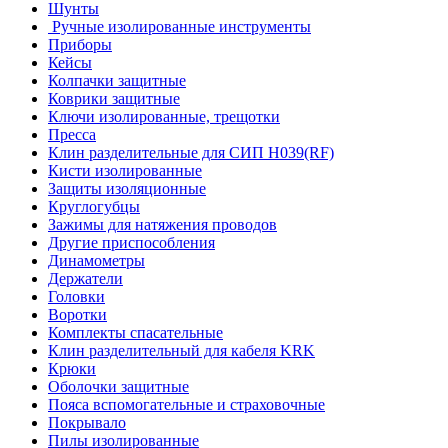
Шунты
Ручные изолированные инструменты
Приборы
Кейсы
Колпачки защитные
Коврики защитные
Ключи изолированные, трещотки
Пресса
Клин разделительные для СИП Н039(RF)
Кисти изолированные
Защиты изоляционные
Круглогубцы
Зажимы для натяжения проводов
Другие приспособления
Динамометры
Держатели
Головки
Воротки
Комплекты спасательные
Клин разделительный для кабеля KRK
Крюки
Оболочки защитные
Пояса вспомогательные и страховочные
Покрывало
Пилы изолированные