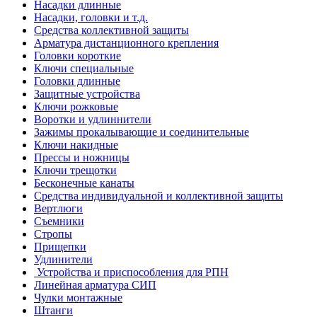
Насадки длинные
Насадки, головки и т.д.
Средства коллективной защиты
Арматура дистанционного крепления
Головки короткие
Ключи специальные
Головки длинные
Защитные устройства
Ключи рожковые
Воротки и удлиннители
Зажимы прокалывающие и соединительные
Ключи накидные
Прессы и ножницы
Ключи трещотки
Бесконечные канаты
Средства индивидуальной и коллективной защиты
Вертлюги
Съемники
Стропы
Прищепки
Удлинители
Устройства и приспособления для РПН
Линейная арматура СИП
Чулки монтажные
Штанги