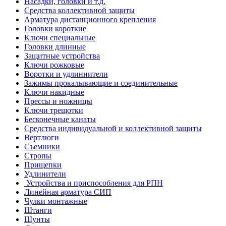
Насадки, головки и т.д.
Средства коллективной защиты
Арматура дистанционного крепления
Головки короткие
Ключи специальные
Головки длинные
Защитные устройства
Ключи рожковые
Воротки и удлиннители
Зажимы прокалывающие и соединительные
Ключи накидные
Прессы и ножницы
Ключи трещотки
Бесконечные канаты
Средства индивидуальной и коллективной защиты
Вертлюги
Съемники
Стропы
Прищепки
Удлинители
Устройства и приспособления для РПН
Линейная арматура СИП
Чулки монтажные
Штанги
Шунты