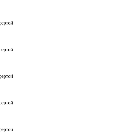
фертой
фертой
фертой
фертой
фертой