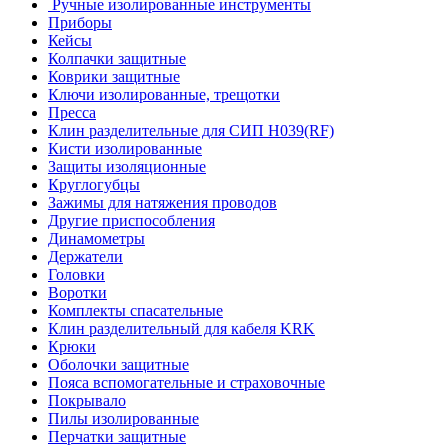
Ручные изолированные инструменты
Приборы
Кейсы
Колпачки защитные
Коврики защитные
Ключи изолированные, трещотки
Пресса
Клин разделительные для СИП Н039(RF)
Кисти изолированные
Защиты изоляционные
Круглогубцы
Зажимы для натяжения проводов
Другие приспособления
Динамометры
Держатели
Головки
Воротки
Комплекты спасательные
Клин разделительный для кабеля KRK
Крюки
Оболочки защитные
Пояса вспомогательные и страховочные
Покрывало
Пилы изолированные
Перчатки защитные